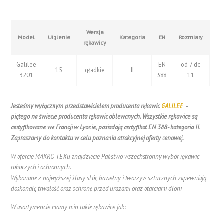
Wersja
Model
Uiglenie
Kategoria
EN
Rozmiary
rękawicy
Galilee
EN
od 7 do
15
gładkie
II
3201
388
11
Jesteśmy wyłącznym przedstawicielem producenta rękawic
GALILEE
-
piątego na świecie producenta rękawic oblewanych. Wszystkie rękawice są
certyfikowane we Francji w Lyonie, posiadają certyfikat EN 388- kategoria II.
Zapraszamy do kontaktu w celu poznania atrakcyjnej oferty cenowej.
W ofercie MAKRO-TEXu znajdziecie Państwo wszechstronny wybór rękawic
roboczych i ochronnych.
Wykonane z najwyższej klasy skór, bawełny i tworzyw sztucznych zapewniają
doskonałą trwałość oraz ochronę przed urazami oraz otarciami dłoni.
W asortymencie mamy min takie rękawice jak: