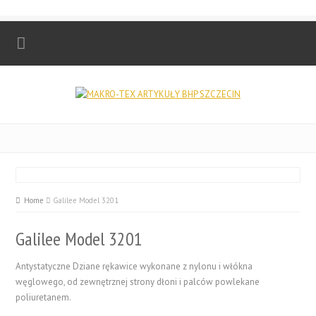
Home
Galilee Model 3201
Galilee Model 3201
Antystatyczne Dziane rękawice wykonane z nylonu i włókna
węglowego, od zewnętrznej strony dłoni i palców powlekane
poliuretanem.